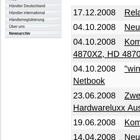
Händler Deutschland
17.12.2008
Rel
Händler international
Händlerregistrierung
04.10.2008
Neu
Über uns
Newsarchiv
04.10.2008
Komp
4870X2, HD 487
04.10.2008
"win
Netbook
23.06.2008
Zwe
Hardwareluxx Au
19.06.2008
Kom
14.04.2008
Neu